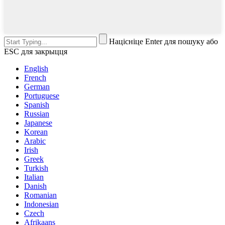
Націсніце Enter для пошуку або
ESC для закрыцця
English
French
German
Portuguese
Spanish
Russian
Japanese
Korean
Arabic
Irish
Greek
Turkish
Italian
Danish
Romanian
Indonesian
Czech
Afrikaans