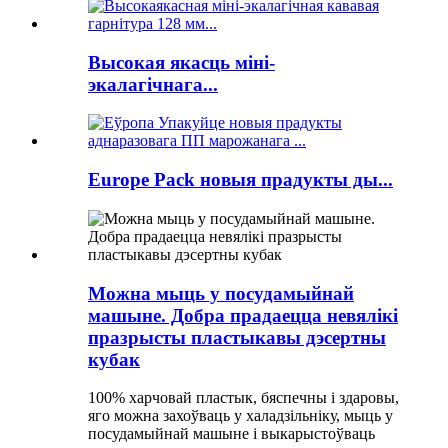
Высокая якасць міні-
экалагічнага...
Europe Pack новыя прадукты ды...
Можна мыць у посудамыйнай
машыне. Добра прадаецца невялікі
празрысты пластыкавы дэсертны
кубак
100% харчовай пластык, бяспечны і здаровы,
яго можна захоўваць у халадзільніку, мыць у
посудамыйнай машыне і выкарыстоўваць