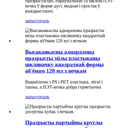
празрыстасцю, параўнальнай са шклом.ПЭТ-
вечка ў форме дугі, модная і простая ў
выкарыстанні.
запыт
дэталь
Высакаякасны аднаразовы
празрысты мілы пластыкавы
шкляначку квадратнай формы
аб'ёмам 120 мл з вечкам
Выраблены з PS і PET пластыка, лёгкі і
танны, а ПЭТ-вечка добра герметычна
запыт
дэталь
Празрысты партыйны круглы