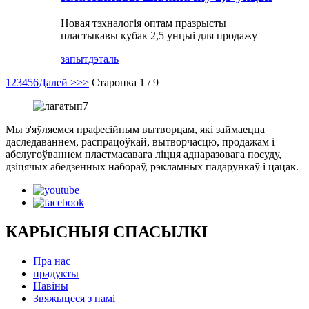
Новая тэхналогія оптам празрысты
пластыкавы кубак 2,5 унцыі для продажу
запыт
дэталь
1
2
3
4
5
6
Далей >
>>
Старонка 1 / 9
Мы з'яўляемся прафесійным вытворцам, які займаецца
даследаваннем, распрацоўкай, вытворчасцю, продажам і
абслугоўваннем пластмасавага ліцця аднаразовага посуду,
дзіцячых абедзенных набораў, рэкламных падарункаў і цацак.
КАРЫСНЫЯ СПАСЫЛКІ
Пра нас
прадукты
Навіны
Звяжыцеся з намі