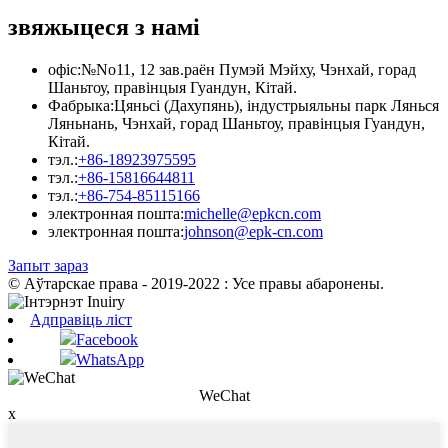
звяжыцеся з намі
офіс:
№No11, 12 зав.раён Пумэй Мэйху, Чэнхай, горад
Шаньтоу, правінцыя Гуандун, Кітай.
Фабрыка:
Цяньсі (Дахупянь), індустрыяльны парк Лянься
Ляньнань, Чэнхай, горад Шаньтоу, правінцыя Гуандун,
Кітай.
тэл.:
+86-18923975595
тэл.:
+86-15816644811
тэл.:
+86-754-85115166
электронная пошта:
michelle@epkcn.com
электронная пошта:
johnson@epk-cn.com
Запыт зараз
© Аўтарскае права - 2019-2022 : Усе правы абаронены.
Адправіць ліст
Facebook
WhatsApp
WeChat
x