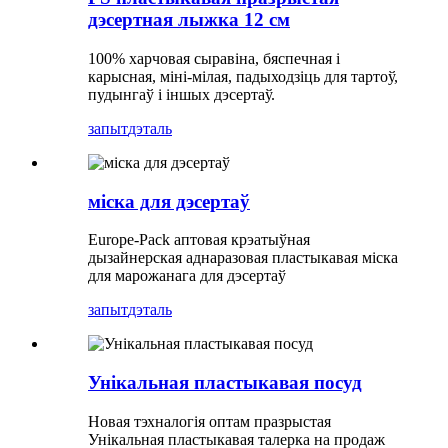
дэсертная лыжка 12 см
100% харчовая сыравіна, бяспечная і
карысная, міні-мілая, падыходзіць для тартоў,
пудынгаў і іншых дэсертаў.
запыт
дэталь
міска для дэсертаў
Europe-Pack аптовая крэатыўная
дызайнерская аднаразовая пластыкавая міска
для марожанага для дэсертаў
запыт
дэталь
Унікальная пластыкавая посуд
Новая тэхналогія оптам празрыстая
Унікальная пластыкавая талерка на продаж