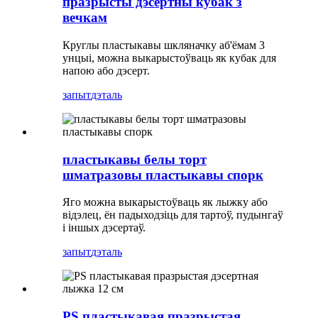
празрысты дэсертны кубак з
вечкам
Круглы пластыкавы шкляначку аб'ёмам 3
унцыі, можна выкарыстоўваць як кубак для
напою або дэсерт.
запыт
дэталь
пластыкавы белы торт
шматразовы пластыкавы спорк
Яго можна выкарыстоўваць як лыжку або
відэлец, ён падыходзіць для тартоў, пудынгаў
і іншых дэсертаў.
запыт
дэталь
PS пластыкавая празрыстая