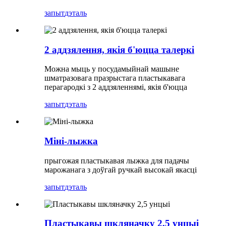
запыт
дэталь
2 аддзялення, якія б'юцца талеркі
Можна мыць у посудамыйнай машыне
шматразовага празрыстага пластыкавага
перагародкі з 2 аддзяленнямі, якія б'юцца
запыт
дэталь
Міні-лыжка
прыгожая пластыкавая лыжка для падачы
марожанага з доўгай ручкай высокай якасці
запыт
дэталь
Пластыкавы шкляначку 2,5 унцыі