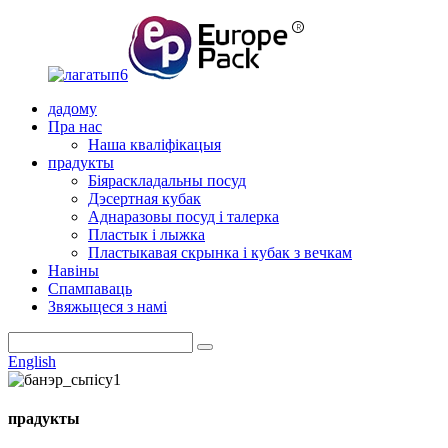
дадому
Пра нас
Наша кваліфікацыя
прадукты
Біяраскладальны посуд
Дэсертная кубак
Аднаразовы посуд і талерка
Пластык і лыжка
Пластыкавая скрынка і кубак з вечкам
Навіны
Спампаваць
Звяжыцеся з намі
English
прадукты