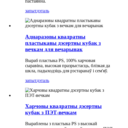
пастаянна.
запыт
дэталь
Аднаразовы квадратны
пластыкавы дэсертны кубак з
вечкам для вечарынак
Выраб пластыка PS, 100% харчовая
сыравіна, высокая празрыстасць, блізкая да
шкла, падыходзіць для рэстаранаў і сем'яў.
запыт
дэталь
Харчовы квадратны дэсертны
кубак з ПЭТ-вечкам
Выраблены з пластыка PS з высокай