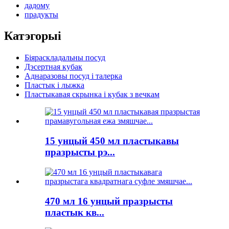
дадому
прадукты
Катэгорыі
Біяраскладальны посуд
Дэсертная кубак
Аднаразовы посуд і талерка
Пластык і лыжка
Пластыкавая скрынка і кубак з вечкам
15 унцый 450 мл пластыкавы
празрысты рэ...
470 мл 16 унцый празрысты
пластык кв...